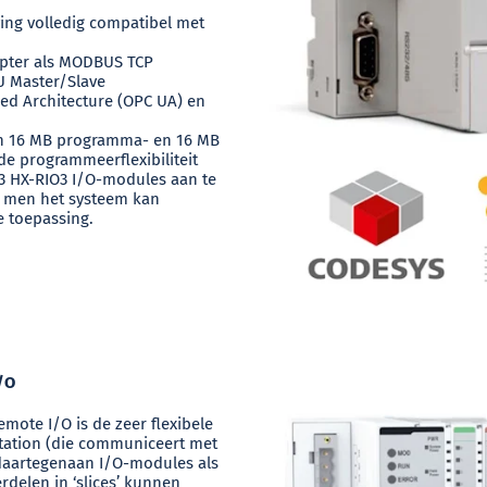
ng volledig compatibel met
pter als MODBUS TCP
U Master/Slave
ed Architecture (OPC UA) en
n 16 MB programma- en 16 MB
e programmeerflexibiliteit
3 HX-RIO3 I/O-modules aan te
t men het systeem kan
e toepassing.
/O
emote I/O is de zeer flexibele
ation (die communiceert met
daartegenaan I/O-modules als
rdelen in ‘slices’ kunnen