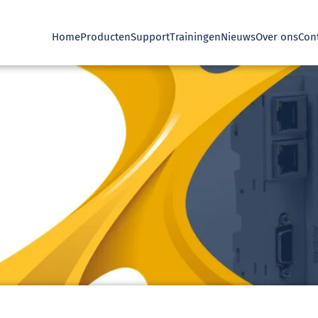
Home
Producten
Support
Trainingen
Nieuws
Over ons
Con