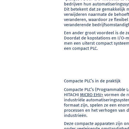
bedrijven hun automatiseringss
Dit betekent dat ze gemakkelijk
verwijderen naarmate de behoeft
veranderen, waardoor ze flexibe
veranderende bedrijfsomstandig
Een ander groot voordeel is de
Doordat de kopstations en I/O-m
men een uiterst compact systeem
een compact PLC.
Compacte PLC’s in de praktijk
Compacte PLC’s (Programmable Lo
HITACHI
MICRO EHV+
vormen de r
industriële automatiseringssyste
formaat zijn, spelen ze een enorm
processen en het verhogen van de 
industrieën.
Deze compacte apparaten zijn o
onder veeleisende omstandighed