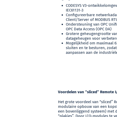
CODESYS V3-ontwikkelomgevi
IEC61131-3
Configureerbare netwerkada
Client/Server of MODBUS RT
Ondersteuning van OPC Unifi
OPC Data Access (OPC DA)
Grotere geheugengrootte va
datageheugen voor verbeterd
Mogelijkheid om maximaal 6
sluiten en te besturen, zoda
aanpassen aan de industriël
Voordelen van “sliced” Remote I
Het grote voordeel van “sliced” R
modulaire opbouw van een kopst
een bovenliggend systeem) met 
“plakjes”. Door I/O-modules te ve