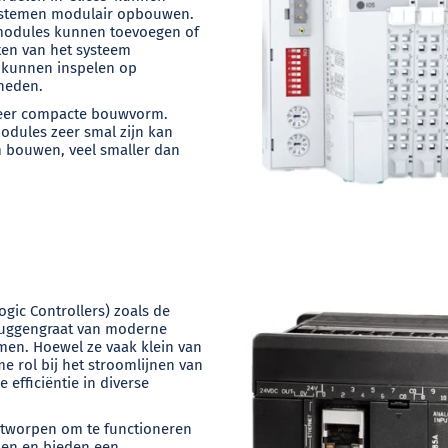
ystemen modulair opbouwen.
 modules kunnen toevoegen of
en van het systeem
l kunnen inspelen op
heden.
 zeer compacte bouwvorm.
odules zeer smal zijn kan
 bouwen, veel smaller dan
gic Controllers) zoals de
uggengraat van moderne
men. Hoewel ze vaak klein van
e rol bij het stroomlijnen van
efficiëntie in diverse
ntworpen om te functioneren
en en bieden een