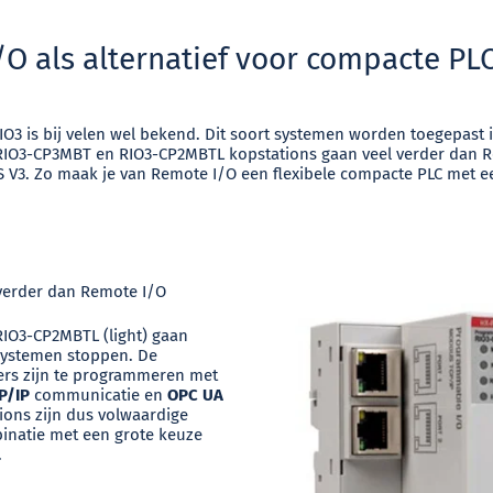
O als alternatief voor compacte PL
IO3 is bij velen wel bekend. Dit soort systemen worden toegepast
RIO3-CP3MBT en RIO3-CP2MBTL kopstations gaan veel verder dan 
3. Zo maak je van Remote I/O een flexibele compacte PLC met 
verder dan Remote I/O
IO3-CP2MBTL (light) gaan
systemen stoppen. De
rs zijn te programmeren met
P/IP
communicatie en
OPC UA
ions zijn dus volwaardige
inatie met een grote keuze
.