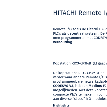
HITACHI Remote I/
Remote I/O zoals de Hitachi HX-R
PLC’s als decentraal systeem.
De 
men programmeren met CODESYS V
verhouding
.
Kopstation RIO3-CP3MBT(L) gaat 
De kopstations RIO3-CP3MBT en R
verder waar andere Remote I/O 
programmeerbare netwerkadapte
CODESYS V3
, hebben
Modbus TC
mogelijkheden. Met deze kopstat
compacte PLC’s te maken in comb
aan diverse “sliced” I/O-modules
Highlights
: