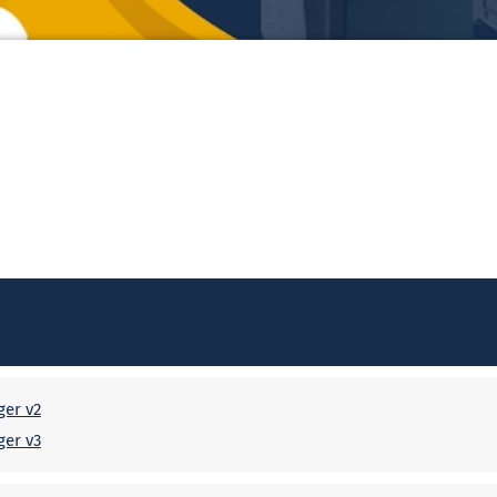
er v2
er v3