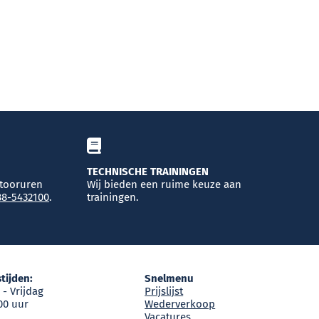
TECHNISCHE TRAININGEN
ntooruren
Wij bieden een ruime keuze aan
)88-5432100
.
trainingen.
tijden:
Snelmenu
- Vrijdag
Prijslijst
:00 uur
Wederverkoop
Vacatures