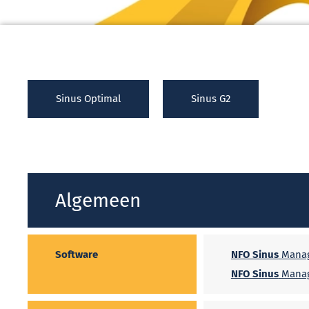
Sinus Optimal
Sinus G2
Algemeen
Software
NFO Sinus
Manag
NFO Sinus
Manag