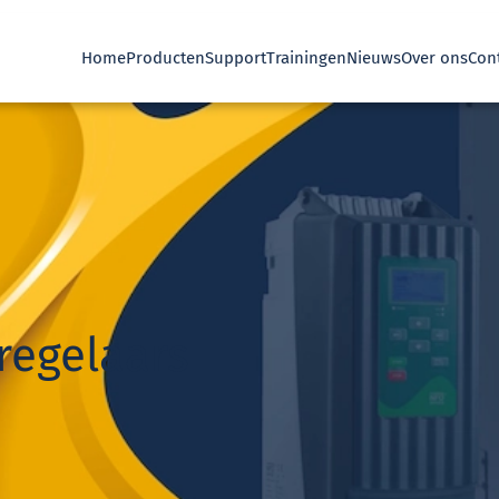
Home
Producten
Support
Trainingen
Nieuws
Over ons
Con
regelaars