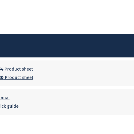
54
Product sheet
20
Product sheet
nual
ick guide