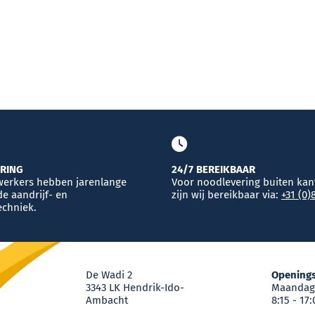
ARING
24/7 BEREIKBAAR
erkers hebben jarenlange
Voor noodlevering buiten ka
de aandrijf- en
zijn wij bereikbaar via:
+31 (0
echniek.
De Wadi 2
Openings
3343 LK Hendrik-Ido-
Maandag 
Ambacht
8:15 - 17