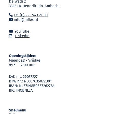
De Wadi 2
3343 LK Hendrik-Ido-Ambacht
+31 (0)88 - 543 21 00
info@hiﬂex.nl
YouTube
LinkedIn
Openingstijden:
Maandag - Vrijdag
8:15 - 17:00 uur
KvK nr.: 29037227
BTW nr.: NL007635072B01
IBAN: NL67INGB0667262784
BIC: INGBNL2A
Snelmenu