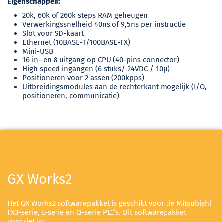
Eigenschappen:
20k, 60k of 260k steps RAM geheugen
Verwerkingssnelheid 40ns of 9,5ns per instructie
Slot voor SD-kaart
Ethernet (10BASE-T/100BASE-TX)
Mini-USB
16 in- en 8 uitgang op CPU (40-pins connector)
High speed ingangen (6 stuks/ 24VDC / 10μ)
Positioneren voor 2 assen (200kpps)
Uitbreidingsmodules aan de rechterkant mogelijk (I/O,
positioneren, communicatie)
GX Works2
Het GX Works2 softwarepakket is geschikt voor de Mitsubishi
FX3-serie, L-serie en Q-serie PLC’s
. Dit softwarepakket
voorziet in: