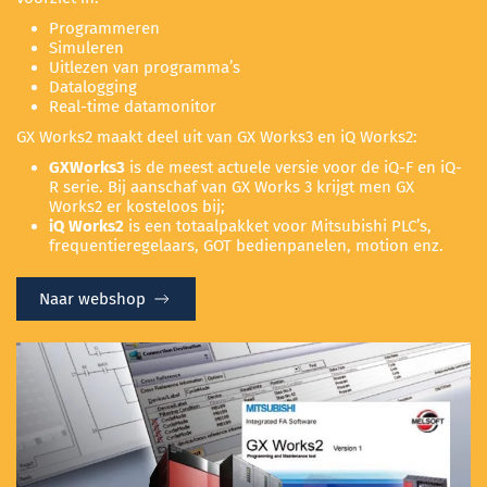
Programmeren
Simuleren
Uitlezen van programma’s
Datalogging
Real-time datamonitor
GX Works2 maakt deel uit van GX Works3 en iQ Works2:
GXWorks3
is de meest actuele versie voor de iQ-F en iQ-
R serie. Bij aanschaf van GX Works 3 krijgt men GX
Works2 er kosteloos bij;
iQ Works2
is een totaalpakket voor Mitsubishi PLC’s,
frequentieregelaars, GOT bedienpanelen, motion enz.
Naar webshop