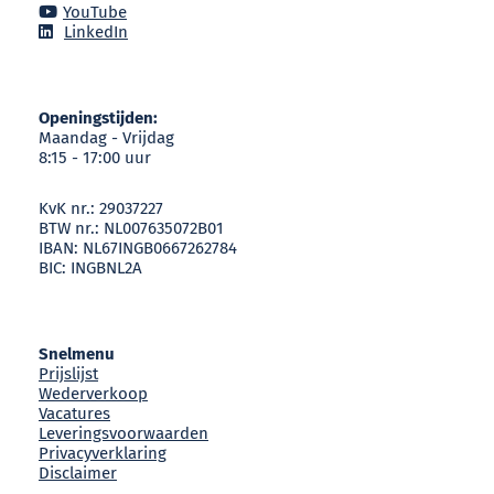
YouTube
LinkedIn
Openingstijden:
Maandag - Vrijdag
8:15 - 17:00 uur
KvK nr.: 29037227
BTW nr.: NL007635072B01
IBAN: NL67INGB0667262784
BIC: INGBNL2A
Snelmenu
Prijslijst
Wederverkoop
Vacatures
Leveringsvoorwaarden
Privacyverklaring
Disclaimer