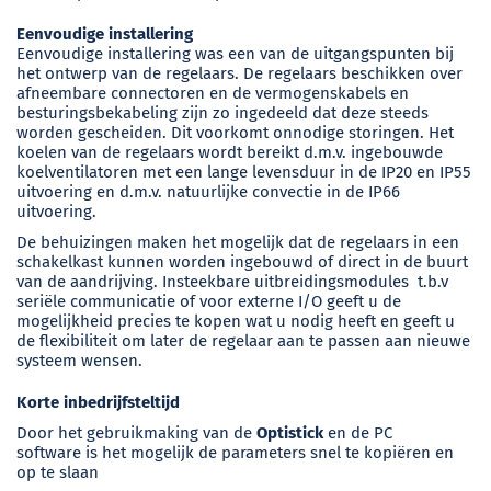
Eenvoudige installering
Eenvoudige installering was een van de uitgangspunten bij
het ontwerp van de regelaars. De regelaars beschikken over
afneembare connectoren en de vermogenskabels en
besturingsbekabeling zijn zo ingedeeld dat deze steeds
worden gescheiden. Dit voorkomt onnodige storingen. Het
koelen van de regelaars wordt bereikt d.m.v. ingebouwde
koelventilatoren met een lange levensduur in de IP20 en IP55
uitvoering en d.m.v. natuurlijke convectie in de IP66
uitvoering.
De behuizingen maken het mogelijk dat de regelaars in een
schakelkast kunnen worden ingebouwd of direct in de buurt
van de aandrijving. Insteekbare uitbreidingsmodules t.b.v
seriële communicatie of voor externe I/O geeft u de
mogelijkheid precies te kopen wat u nodig heeft en geeft u
de flexibiliteit om later de regelaar aan te passen aan nieuwe
systeem wensen.
Korte inbedrijfsteltijd
Door het gebruikmaking van de
Optistick
en de PC
software is het mogelijk de parameters snel te kopiëren en
op te slaan