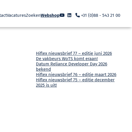
tact
Vacatures
Zoeken
Webshop
+31 (0)88 - 543 21 00
Hiflex nieuwsbrief 77 – editie juni 2026
De vakbeurs WoTS komt eraan!
Datum Reliance Developer Day 2026
bekend
Hiflex nieuwsbrief 76 – editie maart 2026
Hiflex nieuwsbrief 75 – editie december
2025 is uit!