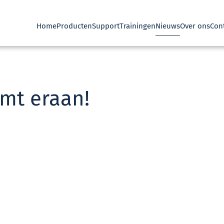
Home
Producten
Support
Trainingen
Nieuws
Over ons
Con
mt eraan!