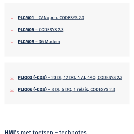
PLCM01
– CANopen, CODESYS 2.3
PLCM05
– CODESYS 2.3
PLCM09
– 3G Modem
PLIO03 (-CDS)
– 20 DI, 12 DO, 4 AI, 4AO, CODESYS 2.3
PLIO06 (-CDS)
– 8 DI, 6 DO, 1 relais, CODESYS 2.3
HMI
’s met toetsen – technotes