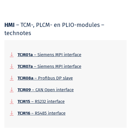
HMI
– TCM-, PLCM- en PLIO-modules –
technotes
TCM01a
– Siemens MPI interface
TCM07a
– Siemens MPI interface
TCM08a
– Profibus DP slave
TCM09
– CAN Open interface
TCM15
– RS232 interface
TCM16
– RS485 interface