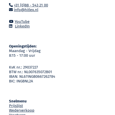
+31 (0)88 - 543 21 00
info@hiﬂex.nl
YouTube
LinkedIn
Openingstijden:
Maandag - Vrijdag
8:15 - 17:00 uur
KvK nr.: 29037227
BTW nr.: NL007635072B01
IBAN: NL67INGB0667262784
BIC: INGBNL2A
Snelmenu
Prijslijst
Wederverkoop