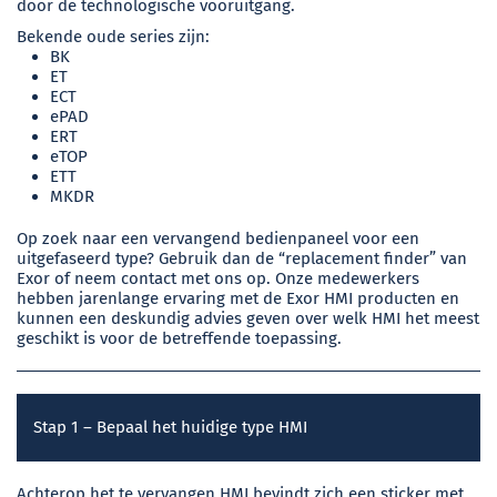
door de technologische vooruitgang.
Bekende oude series zijn:
BK
ET
ECT
ePAD
ERT
eTOP
ETT
MKDR
Op zoek naar een vervangend bedienpaneel voor een
uitgefaseerd type? Gebruik dan de “replacement finder” van
Exor of neem contact met ons op. Onze medewerkers
hebben jarenlange ervaring met de Exor HMI producten en
kunnen een deskundig advies geven over welk HMI het meest
geschikt is voor de betreffende toepassing.
Stap 1 – Bepaal het huidige type HMI
Achterop het te vervangen HMI bevindt zich een sticker met